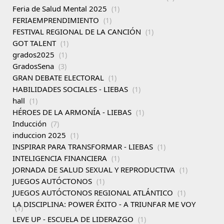
Feria de Salud Mental 2025
(1)
FERIAEMPRENDIMIENTO
(1)
FESTIVAL REGIONAL DE LA CANCIÓN
(1)
GOT TALENT
(1)
grados2025
(1)
GradosSena
(3)
GRAN DEBATE ELECTORAL
(1)
HABILIDADES SOCIALES - LIEBAS
(1)
hall
(1)
HÉROES DE LA ARMONÍA - LIEBAS
(1)
Inducción
(7)
induccion 2025
(1)
INSPIRAR PARA TRANSFORMAR - LIEBAS
(1)
INTELIGENCIA FINANCIERA
(1)
JORNADA DE SALUD SEXUAL Y REPRODUCTIVA
(1)
JUEGOS AUTÓCTONOS
(1)
JUEGOS AUTÓCTONOS REGIONAL ATLÁNTICO
(1)
LA DISCIPLINA: POWER ÉXITO - A TRIUNFAR ME VOY
(1)
LEVE UP - ESCUELA DE LIDERAZGO
(1)