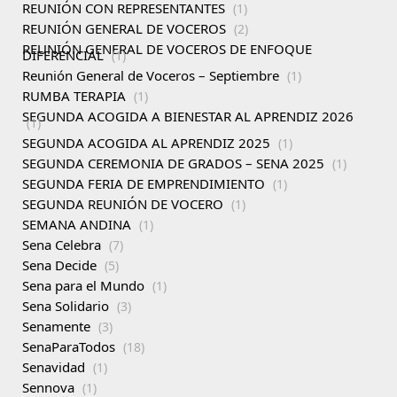
REUNIÓN CON REPRESENTANTES
(1)
REUNIÓN GENERAL DE VOCEROS
(2)
REUNIÓN GENERAL DE VOCEROS DE ENFOQUE
DIFERENCIAL
(1)
Reunión General de Voceros – Septiembre
(1)
RUMBA TERAPIA
(1)
SEGUNDA ACOGIDA A BIENESTAR AL APRENDIZ 2026
(1)
SEGUNDA ACOGIDA AL APRENDIZ 2025
(1)
SEGUNDA CEREMONIA DE GRADOS – SENA 2025
(1)
SEGUNDA FERIA DE EMPRENDIMIENTO
(1)
SEGUNDA REUNIÓN DE VOCERO
(1)
SEMANA ANDINA
(1)
Sena Celebra
(7)
Sena Decide
(5)
Sena para el Mundo
(1)
Sena Solidario
(3)
Senamente
(3)
SenaParaTodos
(18)
Senavidad
(1)
Sennova
(1)