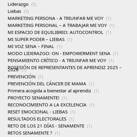
Liderazgo
(5)
Liebas
(3)
MARKETING PERSONA - A TRIUNFAR ME VOY
(1)
MARKETING PERSONAL – A TRABAJAR ME VOY
(1)
MI ESPACIO DE EQUILIBRIO: AUTOCONTROL
(1)
MI SUPER PODER – LIEBAS
(1)
MI VOZ SENA – FINAL
(1)
MODO LIDERAZGO: ON - EMPOWERMENT SENA
(1)
PENSAMIENTO CRÍTICO - A TRIUNFAR ME VOY
(1)
POSESIÓN DE REPRESENTANTES DE APRENDIZ 2025 –
2026
(1)
PREVENCIÓN
(1)
PREVENCIÓN DEL CÁNCER DE MAMA
(1)
Primera acogida a bienestar al aprendiz
(1)
PROYECTO SENAMENTE!
(1)
RECONOCIMIENTO A LA EXCELENCIA
(1)
RESET EMOCIONAL - LIEBAS
(1)
RESULTADOS ELECTORALES
(1)
RETO DE LOS 21 DÍAS - SENAMENTE
(1)
RETOS SENAMENTE ?
(1)