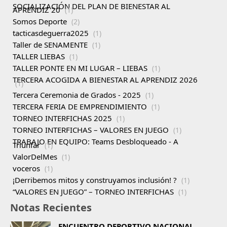
SOCIALIZACIÓN DEL PLAN DE BIENESTAR AL
APRENDIZ 20
(1)
Somos Deporte
(2)
tacticasdeguerra2025
(1)
Taller de SENAMENTE
(1)
TALLER LIEBAS
(1)
TALLER PONTE EN MI LUGAR – LIEBAS
(1)
TERCERA ACOGIDA A BIENESTAR AL APRENDIZ 2026
(1)
Tercera Ceremonia de Grados - 2025
(1)
TERCERA FERIA DE EMPRENDIMIENTO
(1)
TORNEO INTERFICHAS 2025
(1)
TORNEO INTERFICHAS – VALORES EN JUEGO
(1)
TRABAJO EN EQUIPO: Teams Desbloqueado - A
Triunfar
(1)
ValorDelMes
(1)
voceros
(1)
¡Derribemos mitos y construyamos inclusión! ?
(1)
“VALORES EN JUEGO” – TORNEO INTERFICHAS
(1)
Notas Recientes
ENCUENTRO DEPORTIVO NACIONAL