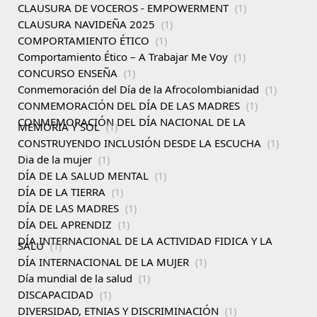
CLAUSURA DE VOCEROS - EMPOWERMENT
(1)
CLAUSURA NAVIDEÑA 2025
(1)
COMPORTAMIENTO ÉTICO
(1)
Comportamiento Ético – A Trabajar Me Voy
(1)
CONCURSO ENSEÑA
(1)
Conmemoración del Día de la Afrocolombianidad
(1)
CONMEMORACIÓN DEL DÍA DE LAS MADRES
(1)
CONMEMORACIÓN DEL DÍA NACIONAL DE LA
MEMORIA Y SOL
(1)
CONSTRUYENDO INCLUSIÓN DESDE LA ESCUCHA
(1)
Dia de la mujer
(1)
DÍA DE LA SALUD MENTAL
(1)
DÍA DE LA TIERRA
(1)
DÍA DE LAS MADRES
(1)
DÍA DEL APRENDIZ
(1)
DÍA INTERNACIONAL DE LA ACTIVIDAD FIDICA Y LA
SALU
(1)
DÍA INTERNACIONAL DE LA MUJER
(1)
Día mundial de la salud
(1)
DISCAPACIDAD
(1)
DIVERSIDAD, ETNIAS Y DISCRIMINACIÓN
(1)