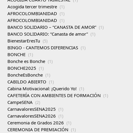
Acogida tercer trimestre
(1)
AFROCOLOMBIANIDAD
(1)
AFROCOLOMBIANIDAD
(1)
BANCO SOLIDARIO – “CANASTA DE AMOR”
(1)
BANCO SOLIDARIO: “Canasta de amor”
(1)
BienestarEresTu
(5)
BINGO - CANTEMOS DIFERENCIAS
(1)
BONCHE
(1)
Bonche es Bonche
(1)
BONCHE2025
(1)
BoncheEsBonche
(1)
CABILDO ABIERTO
(1)
Cabina Motivacional: ¡Querido Yo!
(1)
CAFETERÍA CON AMBIENTES DE FORMACIÓN
(1)
CampeSENA
(2)
CarnavaloresSENA2025
(1)
CarnavaloresSENA2026
(1)
Ceremonia de Grados 2026
(1)
CEREMONIA DE PREMIACIÓN
(1)