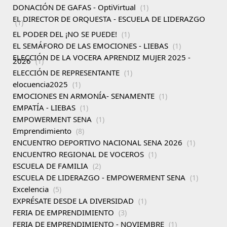
DONACIÓN DE GAFAS - OptiVirtual
(1)
EL DIRECTOR DE ORQUESTA - ESCUELA DE LIDERAZGO
(1)
EL PODER DEL ¡NO SE PUEDE!
(1)
EL SEMÁFORO DE LAS EMOCIONES - LIEBAS
(1)
ELECCIÓN DE LA VOCERA APRENDIZ MUJER 2025 -
2026
(1)
ELECCIÓN DE REPRESENTANTE
(1)
elocuencia2025
(1)
EMOCIONES EN ARMONÍA- SENAMENTE
(1)
EMPATÍA - LIEBAS
(1)
EMPOWERMENT SENA
(1)
Emprendimiento
(8)
ENCUENTRO DEPORTIVO NACIONAL SENA 2026
(1)
ENCUENTRO REGIONAL DE VOCEROS
(1)
ESCUELA DE FAMILIA
(2)
ESCUELA DE LIDERAZGO - EMPOWERMENT SENA
(1)
Excelencia
(5)
EXPRÉSATE DESDE LA DIVERSIDAD
(1)
FERIA DE EMPRENDIMIENTO
(3)
FERIA DE EMPRENDIMIENTO - NOVIEMBRE
(1)